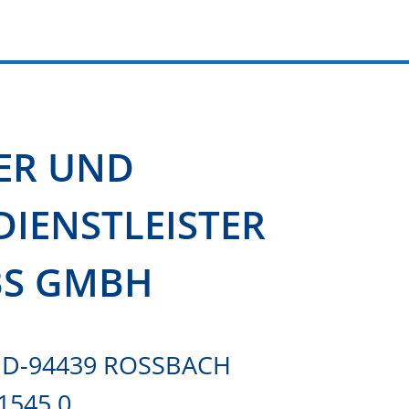
ER UND
IENSTLEISTER
BS GMBH
D-94439 ROSSBACH
91545 0