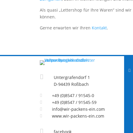
Als quasi „Lettershop für Ihre Waren“ sind wir s
können.
Gerne erwarten wir Ihren
Kontakt
.


Untergrafendorf 1
D-94439 Roßbach
+49 (0)8547 / 91545-0

+49 (0)8547 / 91545-59

info@wir-packens-ein.com

www.wir-packens-ein.com


facebook